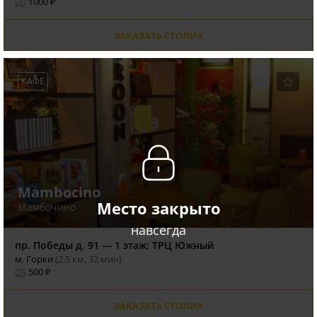
1000 ₽
ЗАКАЗАТЬ СТОЛИК
КАФЕ
Mambocino
Место закрыто
Мамбочино
навсегда
пр. Победы д. 91 — 1 этаж; ТРЦ Южный
м. Горки
(2.5 км, 32 мин)
500 ₽
ЗАКАЗАТЬ СТОЛИК