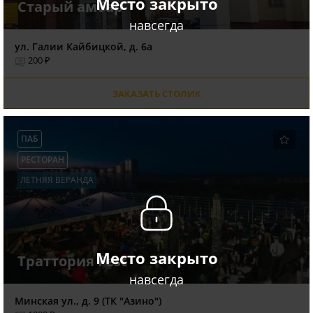
Место закрыто
Старый амбар
навсегда
ул. Галии Кайбицкой, д. 6а
200 ₽
ЗАКАЗАТЬ СТОЛИК
ПАБ
РЕСТОРАН
ЛЕТНЯЯ ВЕРАНДА
Место закрыто
Траттория Fest
навсегда
Минская ул., д. 9 (ТК "Азино")