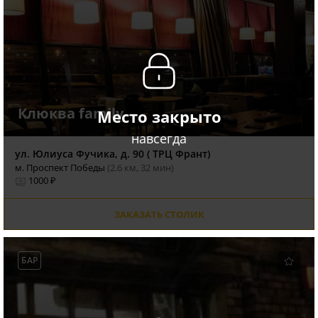
Клюква family
Место закрыто
навсегда
ул. Юлиуса Фучика, д. 90 ( ТРЦ Франт)
м. Проспект Победы
(2.6 км, 32 мин)
1000 ₽
ЗАКАЗАТЬ СТОЛИК
БАР