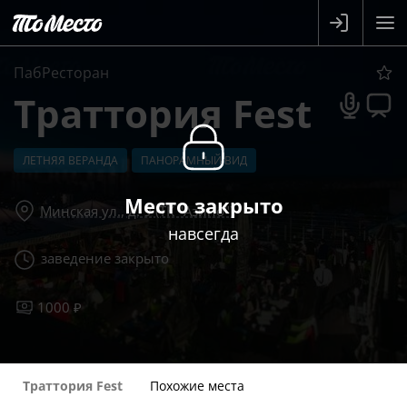
ПабРесторан
Траттория Fest
ЛЕТНЯЯ ВЕРАНДА
ПАНОРАМНЫЙ ВИД
Место закрыто
Минская ул., д. 9 (ТК "Азино")
навсегда
заведение закрыто
1000 ₽
Траттория Fest
Похожие места