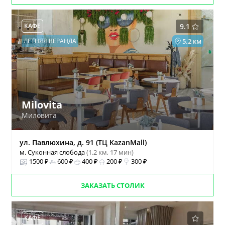
КАФЕ
9.1
ЛЕТНЯЯ ВЕРАНДА
5.2 км
Milovita
Миловита
ул. Павлюхина, д. 91 (ТЦ KazanMall)
м. Суконная слобода
(1.2 км, 17 мин)
1500 ₽
600 ₽
400 ₽
200 ₽
300 ₽
ЗАКАЗАТЬ СТОЛИК
КАФЕ