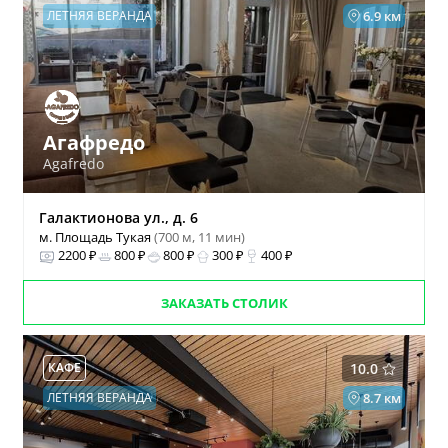
ЛЕТНЯЯ ВЕРАНДА
6.9 км
Агафредо
Agafredo
Галактионова ул., д. 6
м. Площадь Тукая
(700 м, 11 мин)
2200 ₽
800 ₽
800 ₽
300 ₽
400 ₽
ЗАКАЗАТЬ СТОЛИК
КАФЕ
10.0
ЛЕТНЯЯ ВЕРАНДА
8.7 км