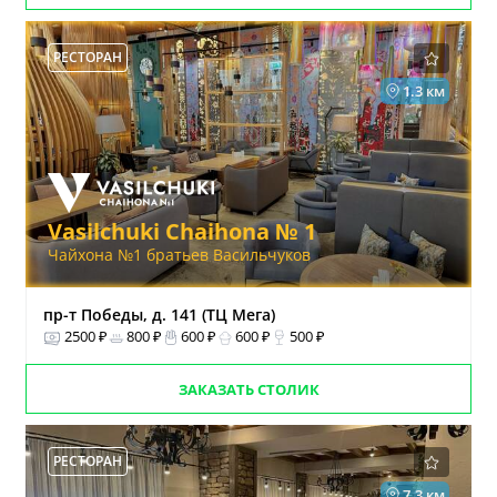
РЕСТОРАН
1.3 км
Vasilchuki Chaihona № 1
Чайхона №1 братьев Васильчуков
пр-т Победы, д. 141 (ТЦ Мега)
2500 ₽
800 ₽
600 ₽
600 ₽
500 ₽
ЗАКАЗАТЬ СТОЛИК
РЕСТОРАН
7.3 км