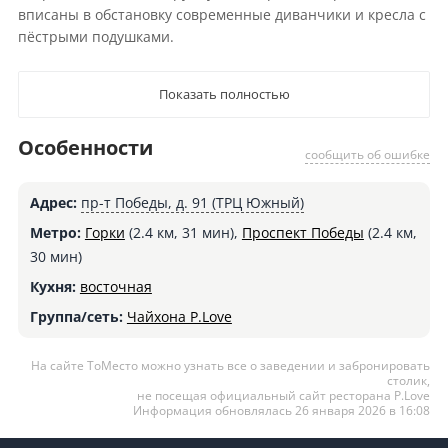
вписаны в обстановку современные диванчики и кресла с
пёстрыми подушками.
Показать полностью
Особенности
сообщить об ошибке
Адрес:
пр-т Победы, д. 91 (ТРЦ Южный)
Метро:
Горки
(2.4 км, 31 мин),
Проспект Победы
(2.4 км,
30 мин)
Кухня:
восточная
Группа/сеть:
Чайхона P.Love
На сайте ТоМесто можно узнать все о заведении и забронировать
столик,
не посещая официальный сайт ресторана P.Love
Информация обновлялась 26 января 2026 в 16:08