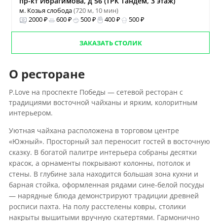
пр-кт Ибрагимова, д 56 (ТРК Тандем, 3 этаж)
м. Козья слобода
(720 м, 10 мин)
2000 ₽
600 ₽
500 ₽
400 ₽
500 ₽
ЗАКАЗАТЬ СТОЛИК
О ресторане
P.Love на проспекте Победы — сетевой ресторан с
традициями восточной чайханы и ярким, колоритным
интерьером.
Уютная чайхана расположена в торговом центре
«Южный». Просторный зал переносит гостей в восточную
сказку. В богатой палитре интерьера собраны десятки
красок, а орнаменты покрывают колонны, потолок и
стены. В глубине зала находится большая зона кухни и
барная стойка, оформленная рядами сине-белой посуды
— нарядные блюда демонстрируют традиции древней
росписи пахта. На полу расстелены ковры, столики
накрыты вышитыми вручную скатертями. Гармонично