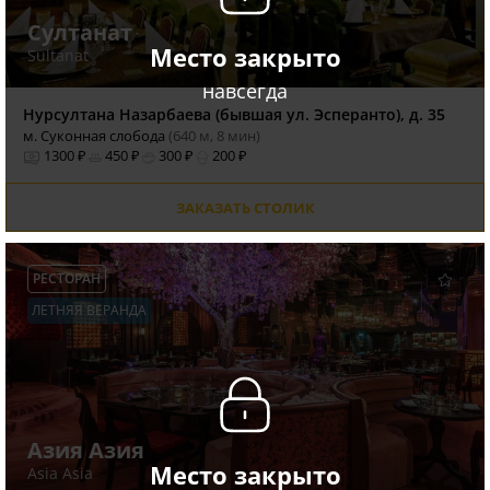
Султанат
Место закрыто
Sultanat
навсегда
Нурсултана Назарбаева (бывшая ул. Эсперанто), д. 35
м. Суконная слобода
(640 м, 8 мин)
1300 ₽
450 ₽
300 ₽
200 ₽
ЗАКАЗАТЬ СТОЛИК
РЕСТОРАН
ЛЕТНЯЯ ВЕРАНДА
Азия Азия
Место закрыто
Asia Asia