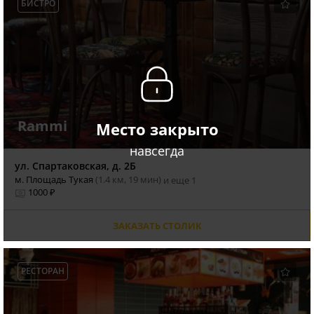
БИСТРО
Rammi
Место закрыто
навсегда
ул. Спартаковская, д. 2Б
м. Площадь Тукая
(1.4 км, 19 мин)
и еще 1
1000 ₽
ЗАКАЗАТЬ СТОЛИК
РЕСТОРАН