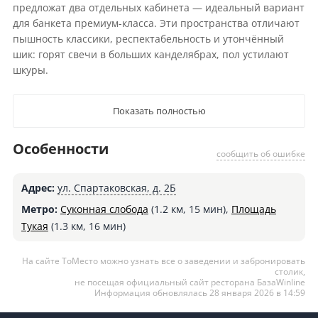
предложат два отдельных кабинета — идеальный вариант
для банкета премиум-класса. Эти пространства отличают
пышность классики, респектабельность и утончённый
шик: горят свечи в больших канделябрах, пол устилают
шкуры.
Показать полностью
Особенности
сообщить об ошибке
Адрес:
ул. Спартаковская, д. 2Б
Метро:
Суконная слобода
(1.2 км, 15 мин),
Площадь
Тукая
(1.3 км, 16 мин)
На сайте ТоМесто можно узнать все о заведении и забронировать
столик,
не посещая официальный сайт ресторана БазаWinline
Информация обновлялась 28 января 2026 в 14:59