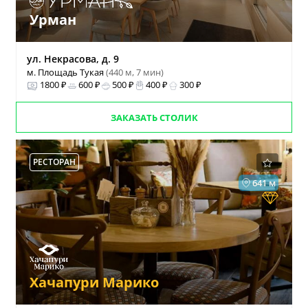
Урман
ул. Некрасова, д. 9
м. Площадь Тукая
(440 м, 7 мин)
1800 ₽
600 ₽
500 ₽
400 ₽
300 ₽
ЗАКАЗАТЬ СТОЛИК
РЕСТОРАН
641 м
Хачапури Марико