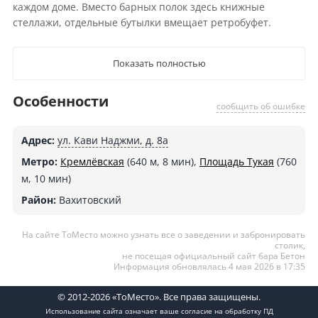
каждом доме. Вместо барных полок здесь книжные
стеллажи, отдельные бутылки вмещает ретробуфет.
Показать полностью
Особенности
сообщить об ошибке
Адрес:
ул. Кави Наджми, д. 8а
Метро:
Кремлёвская
(640 м, 8 мин),
Площадь Тукая
(760
м, 10 мин)
Район:
Вахитовский
На сайте ТоМесто можно узнать все о заведении и забронировать
столик,
не посещая официальный сайт бара Бетон
Информация обновлялась 4 мая 2026 в 17:35
© 2012-2026 «ТоМесто». Все права защищены.
Использование сайта означает ваше
согласие на обработку ПД