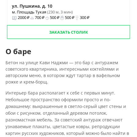
ул. Пушкина, д. 10
м. Площадь Тукая
(230 м, 3 мин)
2000 ₽
700 ₽
500 ₽
500 ₽
300 ₽
ЗАКАЗАТЬ СТОЛИК
О баре
Бетон на улице Кави Наджми — это бар с антуражем
советского квартирника, интересными коктейлями и
авторским меню, в котором ждут тартар в вафельном
рожке и крем-борщ.
Интерьер бара располагает к себе с первых минут.
Небольшое пространство оформили просто и по-
домашнему: выкрашенные в светло-серый цвет стены и
обои с рисунком, отделанный деревом потолок,
разномастная мебель. За советский антураж отвечают
узнаваемые плакаты, цветастые ковры, репродукции
картин русских художников, который можно было найти в