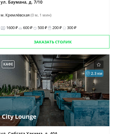
ул. Баумана, д. 7/10
м. Кремлёвская
(0 м, 1 мин)
1600 ₽
600 ₽
500 ₽
200 ₽
300 ₽
ЗАКАЗАТЬ СТОЛИК
КАФЕ
2.3 км
City Lounge
ул. Сибгата Хакима, д. 40А