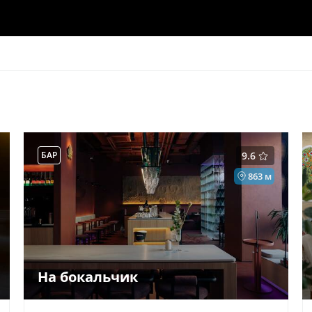
БАР
9.6
863 м
На бокальчик