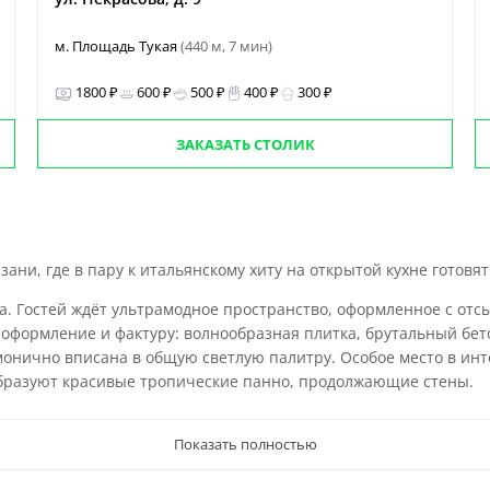
м. Площадь Тукая
(440 м, 7 мин)
1800 ₽
600 ₽
500 ₽
400 ₽
300 ₽
ЗАКАЗАТЬ СТОЛИК
ани, где в пару к итальянскому хиту на открытой кухне готовя
а. Гостей ждёт ультрамодное пространство, оформленное с отсы
 оформление и фактуру: волнообразная плитка, брутальный бет
монично вписана в общую светлую палитру. Особое место в инт
 образуют красивые тропические панно, продолжающие стены.
Показать полностью