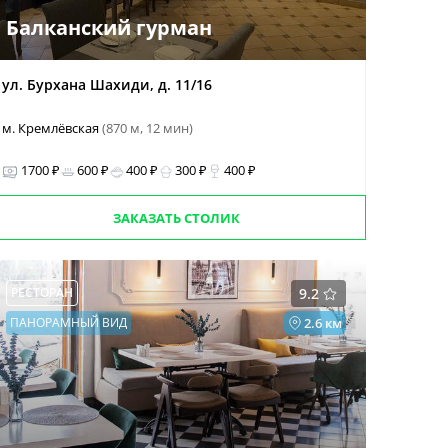
Балканский гурман
ул. Бурхана Шахиди, д. 11/16
м. Кремлёвская
(870 м, 12 мин)
1700 ₽
600 ₽
400 ₽
300 ₽
400 ₽
ЗАКАЗАТЬ СТОЛИК
РЕСТОРАН
9.2
ПАНОРАМНЫЙ ВИД
2.6 км