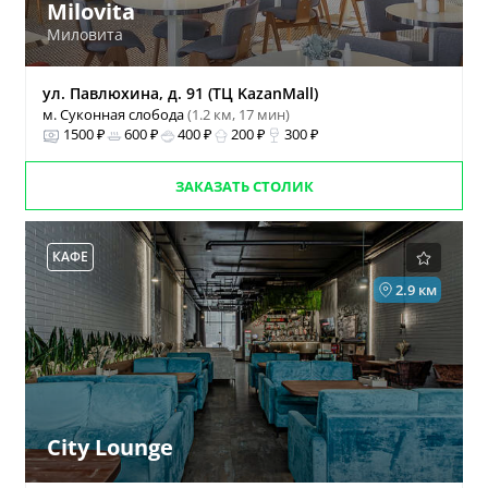
Milovita
Миловита
ул. Павлюхина, д. 91 (ТЦ KazanMall)
м. Суконная слобода
(1.2 км, 17 мин)
1500 ₽
600 ₽
400 ₽
200 ₽
300 ₽
ЗАКАЗАТЬ СТОЛИК
КАФЕ
2.9 км
City Lounge