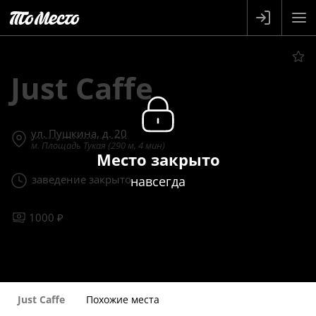
Just Caffe
ул. Пушкина, д. 20
м. Площадь Тукая (290 м, 4 мин)
Место закрыто
заведение закрыто
навсегда
1000 ₽
Just Caffe
Похожие места