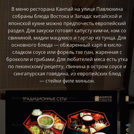
В меню ресторана Канпай на улице Павлюхина
собраны блюда Востока и Запада: китайской и
японской кухне можно предпочесть европейский
раздел. Для закуски готовят капусту кимчи, нэм со
свининой, мидии мацухисо и тартар из тунца. Для
основного блюда — обжаренный карп в кисло-
сладком соусе или форель тхе пан, жаренная с
брокколи и грибами. Для любителей мяса есть утка
по пекинскому рецепту, свинина в остром соусе и
сингапурская говядина, из европейских блюд
— стейки филе миньон.