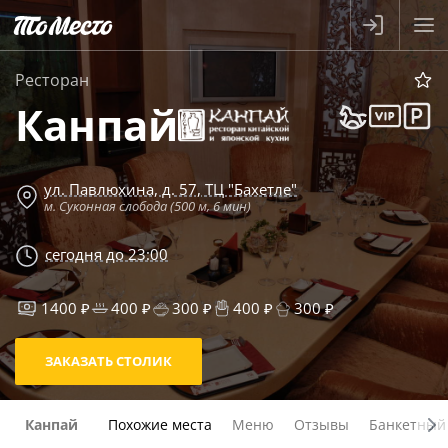
Ресторан
Канпай
ул. Павлюхина, д. 57, ТЦ "Бахетле"
м. Суконная слобода (500 м, 6 мин)
сегодня до 23:00
1400 ₽
400 ₽
300 ₽
400 ₽
300 ₽
ЗАКАЗАТЬ СТОЛИК
Канпай
Похожие места
Меню
Отзывы
Банкетный