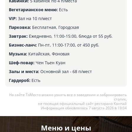
Кабинки:
5 кабинок по 4 п/места
Вегетарианское меню:
Есть
VIP:
Зал на 10 п/мест
Парковка:
Бесплатная, Городская
Завтрак:
Ежедневно, 11:00-15:00, блюда от 55 руб.
Бизнес-ланч:
Пн-пт, 11:00-17:00, от 450 руб.
Музыка:
Китайская, Фоновая
Шеф-повар:
Чен Тьен Куан
Залы и места:
Основной зал - 68 п/мест
Гардероб:
Есть
На сайте ТоМесто можно узнать все о заведении и забронировать
столик,
не посещая официальный сайт ресторана Канпай
Информация обновлялась 7 августа 2026 в 19:04
Меню и цены