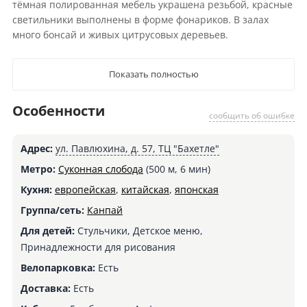
тёмная полированная мебель украшена резьбой, красные
светильники выполнены в форме фонариков. В залах
много бонсай и живых цитрусовых деревьев.
Показать полностью
Особенности
сообщить об ошибке
Адрес:
ул. Павлюхина, д. 57, ТЦ "Бахетле"
Метро:
Суконная слобода
(500 м, 6 мин)
Кухня:
европейская
,
китайская
,
японская
Группа/сеть:
Канпай
Для детей:
Стульчики, Детское меню,
Принадлежности для рисования
Велопарковка:
Есть
Доставка:
Есть