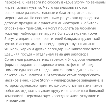
парковке. С четверга по субботу в «Love Story» по вечерам
играет живая музыка. Часто организовываются
различные развлекательные и благотворительные
мероприятия. По воскресеньям регулярно проводятся
детские праздники с участием аниматоров. Любители
спортивных трансляций могут поболеть за любимую
команду, наблюдая ее игру на большом экране. «Love
Story» угощает своих посетителей блюдами грузинской
кухни. В ассортименте всегда присутствует шашлык,
хинкали, харчо и другие легендарные кавказские яства.
Здешняя посуда – отдельная тема для разговора.
Сочетания разноцветных тарелок и блюд оригинальной
формы придают сервировке очень эффектный вид.
Помимо еды гостям предлагаются прохладительные и
алкогольные напитки. Обязательно стоит попробовать
местное вино. «Love Story» – универсальное заведение, в
котором одинаково приятно широко отмечать значимое
событие, отдыхать в узком кругу или веселиться большой
компанией. Персонал здесь всегда вежлив, услужлив и
ненавязчив.