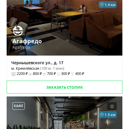
1.4 км
Агафредо
Agafredo
Чернышевского ул., д. 17
м. Кремлёвская
(100 м, 1 мин)
2200 ₽
800 ₽
700 ₽
300 ₽
400 ₽
ЗАКАЗАТЬ СТОЛИК
КАФЕ
1.5 км