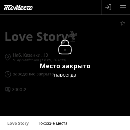
Love Story
Наб. Казанки, 13
м. Кремлёвская (1.6 км, 20 мин)
Место закрыто
заведение закрыто
навсегда
2000 ₽
Love Story
Похожие места