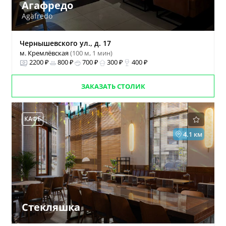
Агафредо
Agafredo
Чернышевского ул., д. 17
м. Кремлёвская
(100 м, 1 мин)
2200 ₽
800 ₽
700 ₽
300 ₽
400 ₽
ЗАКАЗАТЬ СТОЛИК
КАФЕ
4.1 км
Стекляшка