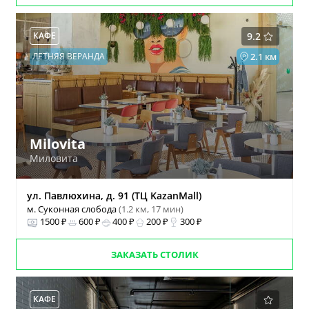
КАФЕ
9.2
ЛЕТНЯЯ ВЕРАНДА
2.1 км
Milovita
Миловита
ул. Павлюхина, д. 91 (ТЦ KazanMall)
м. Суконная слобода
(1.2 км, 17 мин)
1500 ₽
600 ₽
400 ₽
200 ₽
300 ₽
ЗАКАЗАТЬ СТОЛИК
КАФЕ