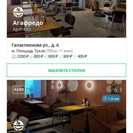
Агафредо
Agafredo
Галактионова ул., д. 6
м. Площадь Тукая
(700 м, 11 мин)
2200 ₽
800 ₽
800 ₽
300 ₽
400 ₽
ЗАКАЗАТЬ СТОЛИК
КАФЕ
1.6 км