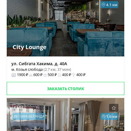
4.1 км
City Lounge
ул. Сибгата Хакима, д. 40А
м. Козья слобода
(2.7 км, 37 мин)
1900 ₽
600 ₽
500 ₽
400 ₽
400 ₽
ЗАКАЗАТЬ СТОЛИК
КАФЕ
ЛЕТНЯЯ ВЕРАНДА
1.6 км