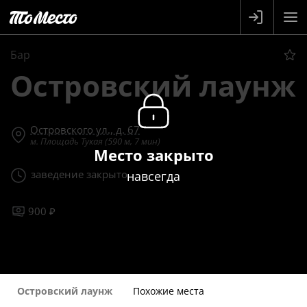
Бар
Островский лаунж
Островского ул., д. 67
м. Площадь Тукая (590 м, 7 мин)
Место закрыто
заведение закрыто
навсегда
900 ₽
Островский лаунж
Похожие места