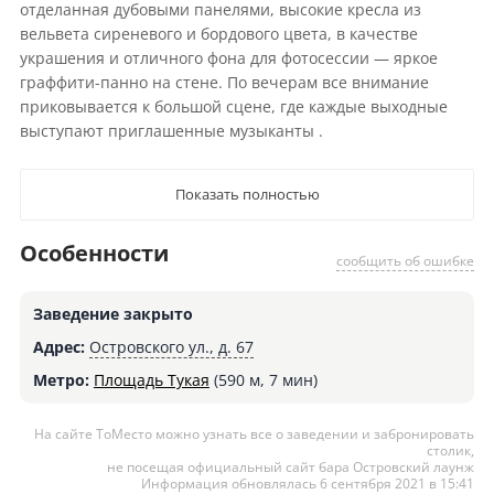
отделанная дубовыми панелями, высокие кресла из
вельвета сиреневого и бордового цвета, в качестве
украшения и отличного фона для фотосессии — яркое
граффити-панно на стене. По вечерам все внимание
приковывается к большой сцене, где каждые выходные
выступают приглашенные музыканты .
Показать полностью
Особенности
сообщить об ошибке
Заведение закрыто
Адрес:
Островского ул., д. 67
Метро:
Площадь Тукая
(590 м, 7 мин)
На сайте ТоМесто можно узнать все о заведении и забронировать
столик,
не посещая официальный сайт бара Островский лаунж
Информация обновлялась 6 сентября 2021 в 15:41