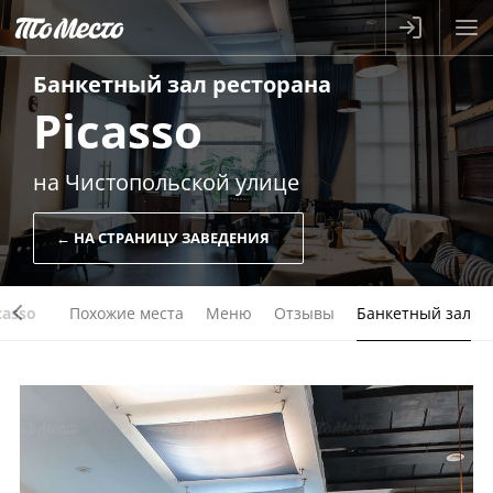
Банкетный зал
ресторана
Picasso
на Чистопольской улице
← НА СТРАНИЦУ ЗАВЕДЕНИЯ
casso
Похожие места
Меню
Отзывы
Банкетный зал