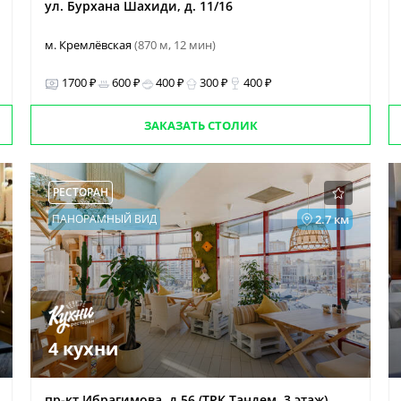
ул. Бурхана Шахиди, д. 11/16
м. Кремлёвская
(870 м, 12 мин)
1700 ₽
600 ₽
400 ₽
300 ₽
400 ₽
ЗАКАЗАТЬ СТОЛИК
РЕСТОРАН
ПАНОРАМНЫЙ ВИД
2.7 км
4 кухни
пр-кт Ибрагимова, д 56 (ТРК Тандем, 3 этаж)