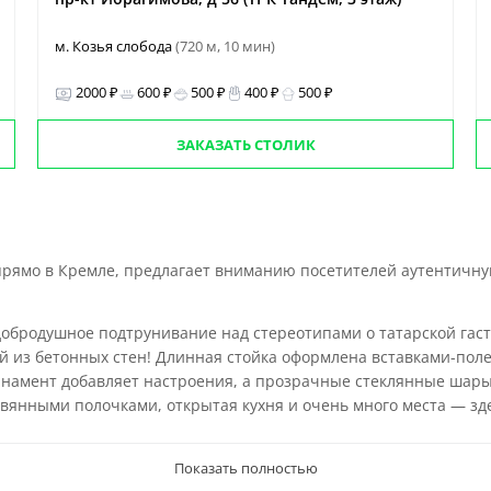
м. Козья слобода
(720 м, 10 мин)
2000 ₽
600 ₽
500 ₽
400 ₽
500 ₽
ЗАКАЗАТЬ СТОЛИК
 прямо в Кремле, предлагает вниманию посетителей аутентичну
обродушное подтрунивание над стереотипами о татарской гастр
 из бетонных стен! Длинная стойка оформлена вставками-пол
 орнамент добавляет настроения, а прозрачные стеклянные ша
янными полочками, открытая кухня и очень много места — здес
Показать полностью