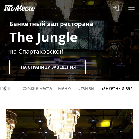
Банкетный зал
ресторана
The Jungle
на Спартаковской
← НА СТРАНИЦУ ЗАВЕДЕНИЯ
ungle
Похожие места
Меню
Отзывы
Банкетный зал