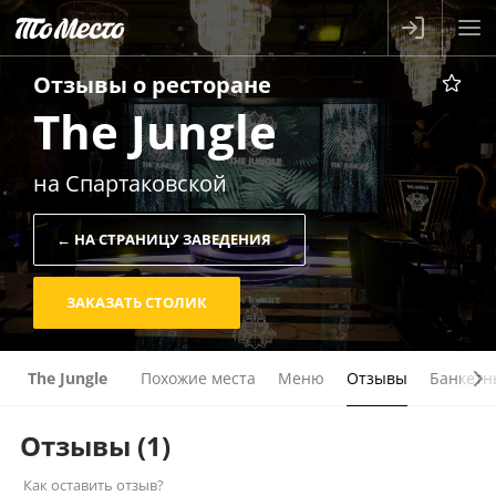
Отзывы о
ресторане
The Jungle
на Спартаковской
← НА СТРАНИЦУ ЗАВЕДЕНИЯ
ЗАКАЗАТЬ СТОЛИК
The Jungle
Похожие места
Меню
Отзывы
Банкетн
Отзывы
(1)
Как оставить отзыв?