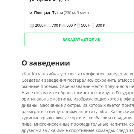
м. Площадь Тукая
(230 м, 3 мин)
2000 ₽
700 ₽
500 ₽
500 ₽
300 ₽
ЗАКАЗАТЬ СТОЛИК
О заведении
«Кот Казанский» – уютное, атмосферное заведение «п
Создатели заведения постарались сохранить атмосфе
оконные проемы. Свое название место получило в ч
Ныне потомки тех бравых животных живут в Государ
оригинальные картины, изображающие котов в офице
диваны, массивные люстры, из которых льется пригл
разыграться нешуточному аппетиту. «Кот Казанский» 
куриные крылышки, ассорти из колбасок и говядину- 
пива, многочисленные прохладительные напитки, сре
друзьями за любимые спортивные команды, следя за 