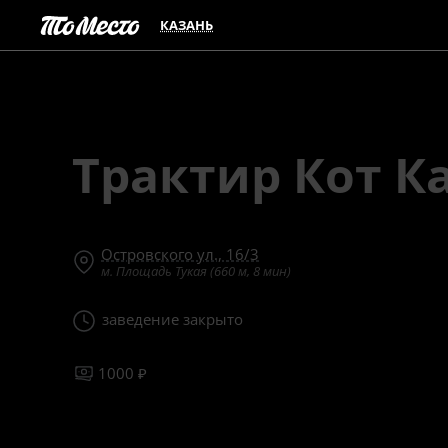
КАЗАНЬ
Трактир Кот К
Островского ул., 16/3
м. Площадь Тукая (660 м, 8 мин)
заведение закрыто
1000 ₽