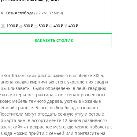
м. Козья слобода
(2.7 км, 37 мин)
1900 ₽
600 ₽
500 ₽
400 ₽
400 ₽
ЗАКАЗАТЬ СТОЛИК
«Кот Казанский» расположился в особняке XIX в.
анена кладка кирпичных стен, укреплен их свод и
рицы Елизаветы были определены в лейб-гвардию.
 и в интерьере трактира – по стенам развешаны
коен: мебель темного дерева, уютные кожаные
пешной трапезе. Благо, выбор блюд позволяет
Посетители могут отведать сочную утку и острые
я карта вин, в ассортименте 12 видов разливного
азанский» – прекрасное место,где можно поболеть с
. Сюда можно прийти с семьей или пригласить на