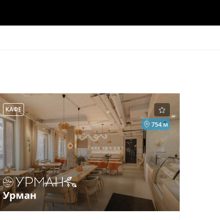
КАФЕ
754 м
Урман