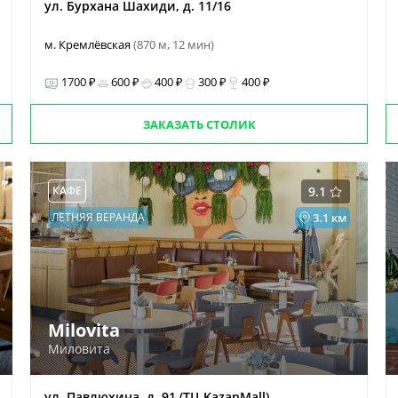
ул. Бурхана Шахиди, д. 11/16
м. Кремлёвская
(870 м, 12 мин)
1700 ₽
600 ₽
400 ₽
300 ₽
400 ₽
ЗАКАЗАТЬ СТОЛИК
КАФЕ
9.1
ЛЕТНЯЯ ВЕРАНДА
3.1 км
Milovita
Миловита
ул. Павлюхина, д. 91 (ТЦ KazanMall)