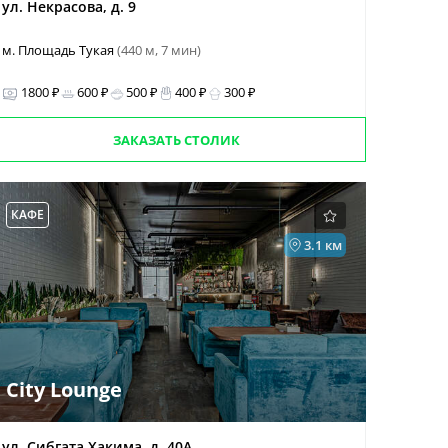
ул. Некрасова, д. 9
м. Площадь Тукая
(440 м, 7 мин)
1800 ₽
600 ₽
500 ₽
400 ₽
300 ₽
ЗАКАЗАТЬ СТОЛИК
КАФЕ
3.1 км
City Lounge
ул. Сибгата Хакима, д. 40А