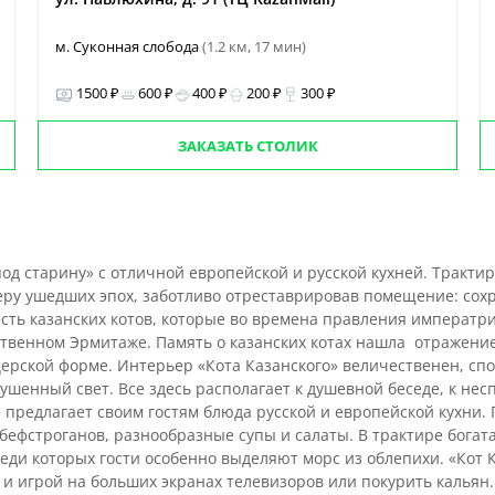
м. Суконная слобода
(1.2 км, 17 мин)
1500 ₽
600 ₽
400 ₽
200 ₽
300 ₽
ЗАКАЗАТЬ СТОЛИК
од старину» с отличной европейской и русской кухней.
Трактир 
ру ушедших эпох, заботливо отреставрировав помещение: сохр
есть казанских котов, которые во времена правления императ
ственном Эрмитаже. Память о казанских котах нашла отражение
рской форме. Интерьер «Кота Казанского» величественен, спо
ушенный свет. Все здесь располагает к душевной беседе, к нес
предлагает своим гостям блюда русской и европейской кухни. 
бефстроганов, разнообразные супы и салаты. В трактире богата
ди которых гости особенно выделяют морс из облепихи. «Кот К
и игрой на больших экранах телевизоров или покурить кальян