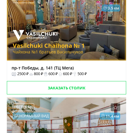
3.5 км
Vasilchuki Chaihona № 1
Чайхона №1 братьев Васильчуков
пр-т Победы, д. 141 (ТЦ Мега)
2500 ₽
800 ₽
600 ₽
600 ₽
500 ₽
ЗАКАЗАТЬ СТОЛИК
РЕСТОРАН
ПАНОРАМНЫЙ ВИД
11.4 км