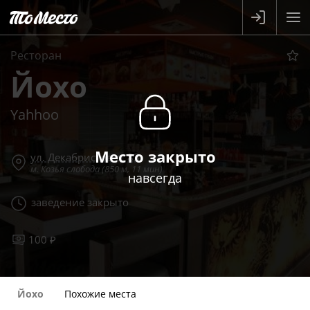
Ресторан
Йохо
Yahhoo
Место закрыто
ул. Декабристов д. 83
м. Козья слобода (850 м, 11 мин)
навсегда
заведение закрыто
100 ₽
Йохо
Похожие места