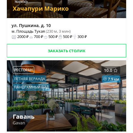
Хачапури Марико
ул. Пушкина, д. 10
м. Площадь Тукая
(230 м, 3 мин)
2000 ₽
700 ₽
500 ₽
500 ₽
300 ₽
ЗАКАЗАТЬ СТОЛИК
РЕСТОРАН
10.0
ЛЕТНЯЯ ВЕРАНДА
7.9 км
ПАНОРАМНЫЙ ВИД
Гавань
Gavan