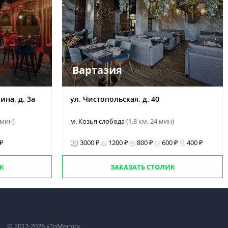
Вартазия
ина, д. 3а
ул. Чистопольская, д. 40
 мин)
м. Козья слобода
(1.8 км, 24 мин)
 ₽
3000 ₽
1200 ₽
800 ₽
600 ₽
400 ₽
К
ЗАКАЗАТЬ СТОЛИК
© 2012-2026 «ТоМесто»