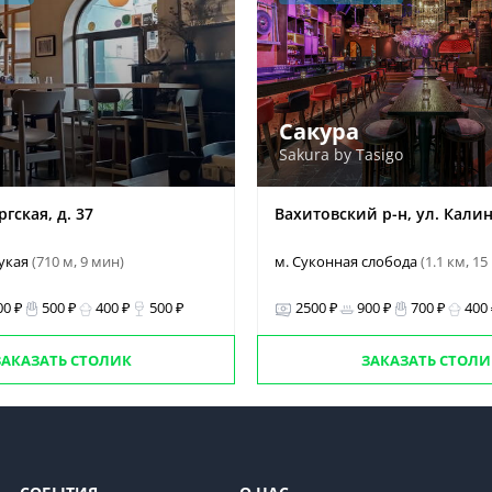
Сакура
Sakura by Tasigo
гская, д. 37
Вахитовский р-н, ул. Калин
Тукая
(710 м, 9 мин)
м. Суконная слобода
(1.1 км, 15
00 ₽
500 ₽
400 ₽
500 ₽
2500 ₽
900 ₽
700 ₽
400
ЗАКАЗАТЬ СТОЛИК
ЗАКАЗАТЬ СТОЛИ