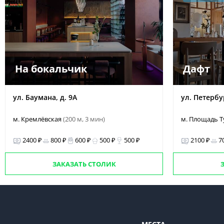
На бокальчик
Дафт
ул. Баумана, д. 9А
ул. Петербур
м. Кремлёвская
(200 м, 3 мин)
м. Площадь 
2400 ₽
800 ₽
600 ₽
500 ₽
500 ₽
2100 ₽
7
ЗАКАЗАТЬ СТОЛИК