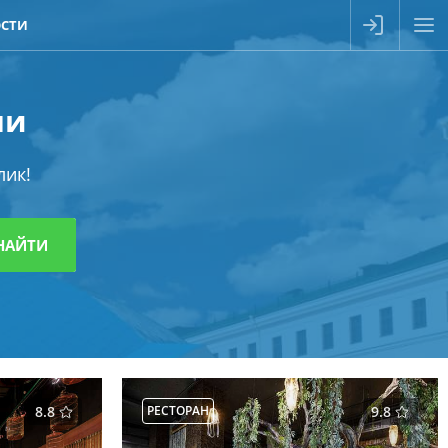
СТИ
ни
лик!
8.8
РЕСТОРАН
9.8