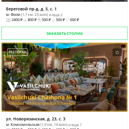
Береговой пр-д, д. 5, с. 1
м. Фили
(1.7 км, 23 мин)
и еще 2
2400 ₽
800 ₽
500 ₽
500 ₽
600 ₽
ЗАКАЗАТЬ СТОЛИК
РЕСТОРАН
Vasilchuki Chaihona № 1
Чайхона №1 братьев Васильчуков
ул. Новорязанская, д. 23, с. 3
м. Комсомольская
(1.0 км, 14 мин)
и еще 1