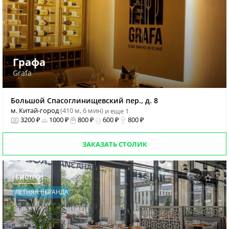
Графа
Grafa
Большой Спасоглинищевский пер., д. 8
м. Китай-город
(410 м, 6 мин)
и еще 1
3200 ₽
1000 ₽
800 ₽
600 ₽
800 ₽
ЗАКАЗАТЬ СТОЛИК
БИСТРО
ЛЕТНЯЯ ВЕРАНДА