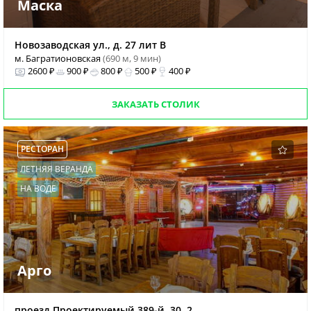
Маска
Новозаводская ул., д. 27 лит В
м. Багратионовская
(690 м, 9 мин)
2600 ₽
900 ₽
800 ₽
500 ₽
400 ₽
ЗАКАЗАТЬ СТОЛИК
РЕСТОРАН
ЛЕТНЯЯ ВЕРАНДА
НА ВОДЕ
Арго
проезд Проектируемый 389-й, 30, 2