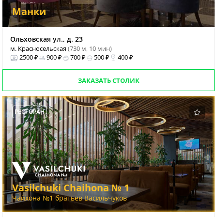
Манки
Ольховская ул., д. 23
м. Красносельская
(730 м, 10 мин)
2500 ₽
900 ₽
700 ₽
500 ₽
400 ₽
ЗАКАЗАТЬ СТОЛИК
РЕСТОРАН
Vasilchuki Chaihona № 1
Чайхона №1 братьев Васильчуков