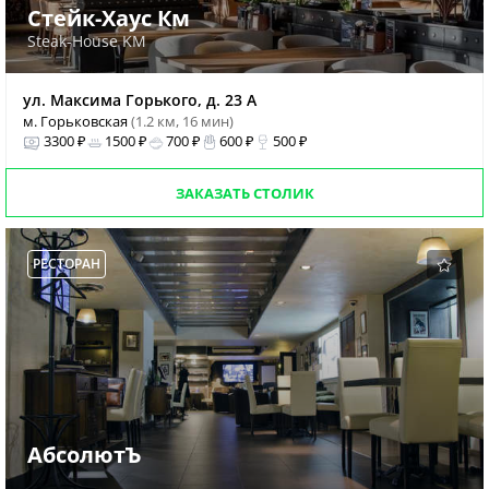
Стейк-Хаус Км
Steak-House KM
ул. Максима Горького, д. 23 А
м. Горьковская
(1.2 км, 16 мин)
3300 ₽
1500 ₽
700 ₽
600 ₽
500 ₽
ЗАКАЗАТЬ СТОЛИК
РЕСТОРАН
АбсолютЪ