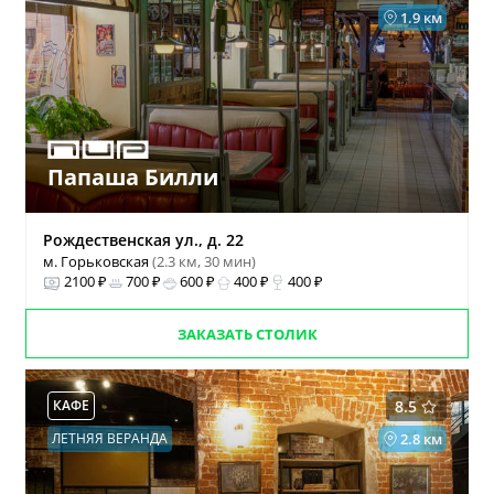
1.9 км
Папаша Билли
Рождественская ул., д. 22
м. Горьковская
(2.3 км, 30 мин)
2100 ₽
700 ₽
600 ₽
400 ₽
400 ₽
ЗАКАЗАТЬ СТОЛИК
КАФЕ
8.5
ЛЕТНЯЯ ВЕРАНДА
2.8 км