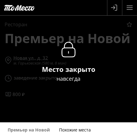
Ресторан
Премьер на Новой
Новая ул., д. 32
м. Горьковская (580 м, 8 мин)
Место закрыто
заведение закрыто
навсегда
800 ₽
Премьер на Новой
Похожие места