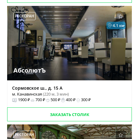
РЕСТОРАН
4.1 км
АбсолютЪ
Сормовское ш., д. 15 А
м. Канавинская
(220 м, 3 мин)
1900 ₽
700 ₽
500 ₽
400 ₽
300 ₽
ЗАКАЗАТЬ СТОЛИК
РЕСТОРАН