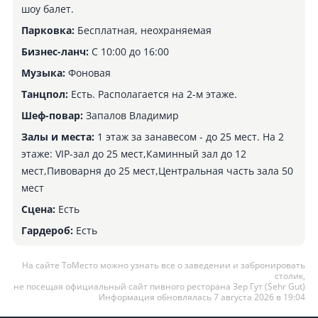
шоу балет.
Парковка:
Бесплатная, неохраняемая
Бизнес-ланч:
С 10:00 до 16:00
Музыка:
Фоновая
Танцпол:
Есть. Располагается на 2-м этаже.
Шеф-повар:
Запалов Владимир
Залы и места:
1 этаж за занавесом - до 25 мест. На 2
этаже: VIP-зал до 25 мест,Каминный зал до 12
мест,Пивоварня до 25 мест,Центральная часть зала 50
мест
Сцена:
Есть
Гардероб:
Есть
На сайте ТоМесто можно узнать все о заведении и забронировать
столик,
не посещая официальный сайт пивного ресторана Зер Гут (Sehr Gut)
Информация обновлялась 7 августа 2026 в 19:04