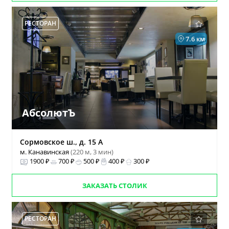
РЕСТОРАН
7.6 км
АбсолютЪ
Сормовское ш., д. 15 А
м. Канавинская
(220 м, 3 мин)
1900 ₽
700 ₽
500 ₽
400 ₽
300 ₽
ЗАКАЗАТЬ СТОЛИК
РЕСТОРАН