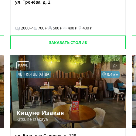
ул. Тренёва, д. 2
2000 ₽
700 ₽
500 ₽
400 ₽
400 ₽
ЗАКАЗАТЬ СТОЛИК
КАФЕ
ЛЕТНЯЯ ВЕРАНДА
3.4 км
Кицуне Изакая
Kitsune Izakaya
ул. Большая Садовая, д. 128