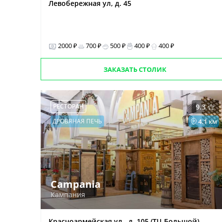
Левобережная ул, д. 45
2000 ₽
700 ₽
500 ₽
400 ₽
400 ₽
ЗАКАЗАТЬ СТОЛИК
РЕСТОРАН
9.3
ДРОВЯНАЯ ПЕЧЬ
4.1 км
Campania
Кампания
Красноармейская ул., д. 105 (ТЦ Большой)