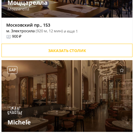
Моццарелла
Mozzarella
Московский пр., 153
м. Электросила
(920 м, 12 мин)
и еще 1
900 ₽
ЗАКАЗАТЬ СТОЛИК
БАР
Michele