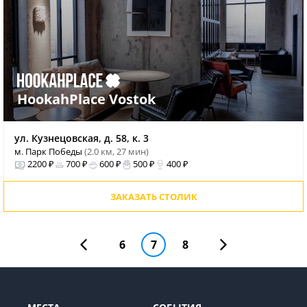
HookahPlace Vostok
ул. Кузнецовская, д. 58, к. 3
м. Парк Победы
(2.0 км, 27 мин)
2200 ₽
700 ₽
600 ₽
500 ₽
400 ₽
ЗАКАЗАТЬ СТОЛИК
6
7
8