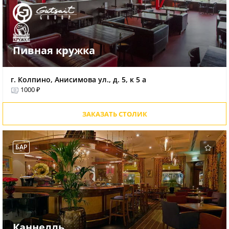
Пивная кружка
г. Колпино, Анисимова ул., д. 5, к 5 а
1000 ₽
ЗАКАЗАТЬ СТОЛИК
БАР
Каннелль