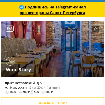
Подпишись на Telegram-канал
про рестораны Санкт-Петербурга
БАР
Wine Story
пр-кт Петровский, д 5
м. Чкаловская
(1.6 км, 20 мин)
и еще 1
1800 ₽
600 ₽
500 ₽
300 ₽
ЗАКАЗАТЬ СТОЛИК