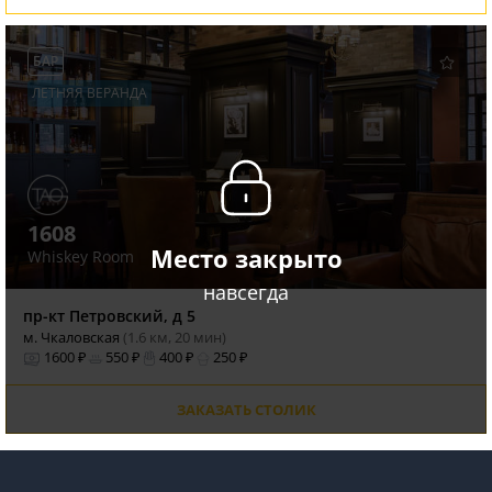
БАР
ЛЕТНЯЯ ВЕРАНДА
1608
Место закрыто
Whiskey Room
навсегда
пр-кт Петровский, д 5
м. Чкаловская
(1.6 км, 20 мин)
1600 ₽
550 ₽
400 ₽
250 ₽
ЗАКАЗАТЬ СТОЛИК