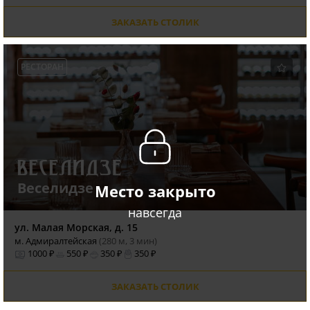
ЗАКАЗАТЬ СТОЛИК
РЕСТОРАН
Веселидзе
Место закрыто
навсегда
ул. Малая Морская, д. 15
м. Адмиралтейская
(280 м, 3 мин)
1000 ₽
550 ₽
350 ₽
350 ₽
ЗАКАЗАТЬ СТОЛИК