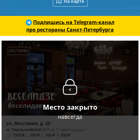
На карте
Подпишись на Telegram-канал
про рестораны Санкт-Петербурга
РЕСТОРАН
Веселидзе
Место закрыто
навсегда
ул. Восстания, д. 20
м. Чернышевская
(850 м, 11 мин)
и еще 1
1500 ₽
550 ₽
350 ₽
350 ₽