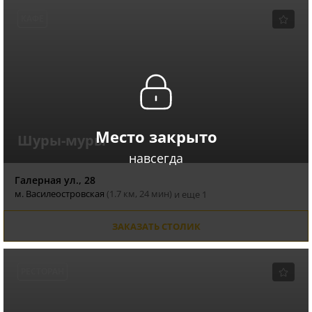
КАФЕ
Место закрыто
Шуры-муры
навсегда
Галерная ул., 28
м. Василеостровская
(1.7 км, 24 мин)
и еще 1
ЗАКАЗАТЬ СТОЛИК
РЕСТОРАН