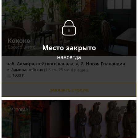
Кококо
Место закрыто
Cococo Bistro
навсегда
наб. Адмиралтейского канала, д. 2, Новая Голландия
м. Адмиралтейская
(1.8 км, 25 мин)
и еще 2
1000 ₽
ЗАКАЗАТЬ СТОЛИК
РЕСТОРАН