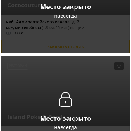
Cococouture
Место закрыто
навсегда
наб. Адмиралтейского канала, д. 2
м. Адмиралтейская
(1.8 км, 25 мин)
и еще 2
1000 ₽
ЗАКАЗАТЬ СТОЛИК
РЕСТОРАН
Island Poke & Bowls
Место закрыто
навсегда