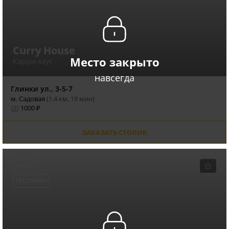
Curry House
Место закрыто
Карри-хаус
навсегда
Глинки ул., 3-5-7
м. Садовая
(1.4 км, 19 мин)
1000 ₽
ЗАКАЗАТЬ СТОЛИК
КАФЕ
РЕСТОРАН