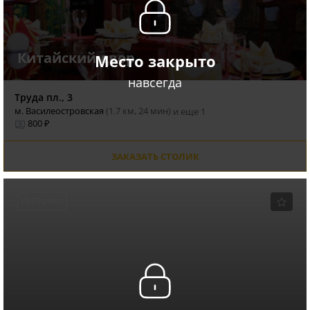
Китайский двор
Место закрыто
навсегда
Труда пл., 3
м. Василеостровская
(1.7 км, 24 мин)
и еще 1
800 ₽
ЗАКАЗАТЬ СТОЛИК
РЕСТОРАН