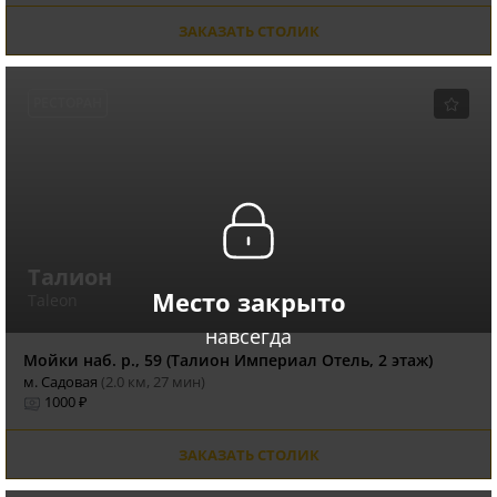
ЗАКАЗАТЬ СТОЛИК
РЕСТОРАН
Талион
Место закрыто
Taleon
навсегда
Мойки наб. р., 59 (Талион Империал Отель, 2 этаж)
м. Садовая
(2.0 км, 27 мин)
1000 ₽
ЗАКАЗАТЬ СТОЛИК