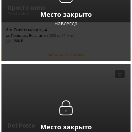
Просто вино
Место закрыто
Prosto vino
навсегда
8-я Советская ул., 4
м. Площадь Восстания
(800 м, 11 мин)
1200 ₽
ЗАКАЗАТЬ СТОЛИК
Del Posto
Место закрыто