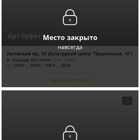
Арт-буфет
Место закрыто
навсегда
Лиговский пр., 53 (Культурный центр "Пушкинская, 10")
м. Площадь Восстания
(70 м, 1 мин)
1200 ₽
500 ₽
500 ₽
200 ₽
ЗАКАЗАТЬ СТОЛИК
КАФЕ