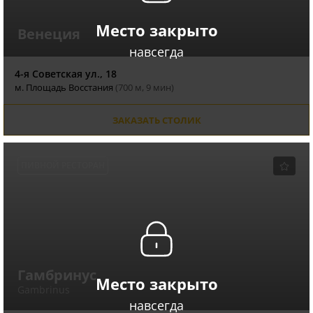
Место закрыто
Венеция
навсегда
4-я Советская ул., 18
м. Площадь Восстания
(700 м, 9 мин)
ЗАКАЗАТЬ СТОЛИК
ПИВНОЙ РЕСТОРАН
Гамбринус
Место закрыто
Gambrinus
навсегда