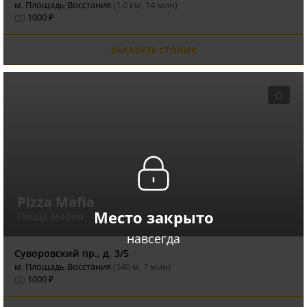
м. Площадь Восстания
(1.0 км, 14 мин)
1000 ₽
ЗАКАЗАТЬ СТОЛИК
Pizza Mafia
Место закрыто
Пицца Мафия
навсегда
Суворовский пр., д. 3/5
м. Площадь Восстания
(540 м, 7 мин)
1000 ₽