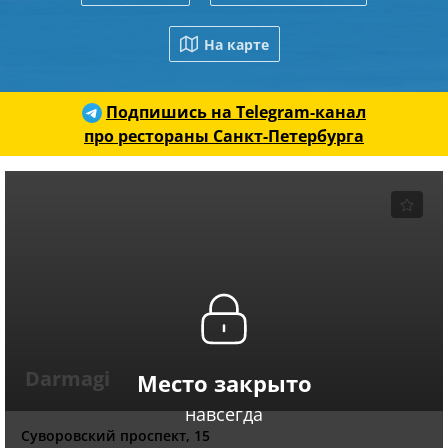
На карте
Подпишись на Telegram-канал
про рестораны Санкт-Петербурга
Darmagi
Место закрыто
навсегда
Суворовский проспект, 15