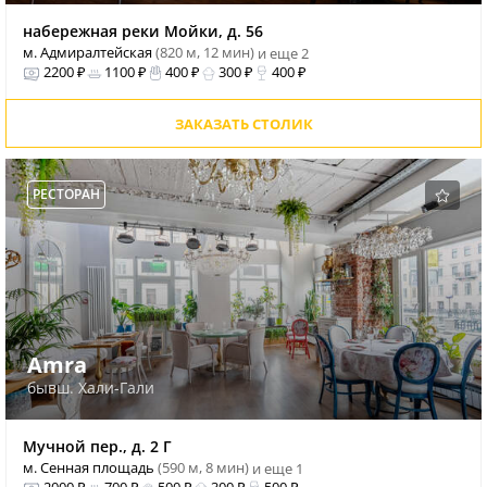
набережная реки Мойки, д. 56
м. Адмиралтейская
(820 м, 12 мин)
и еще 2
2200 ₽
1100 ₽
400 ₽
300 ₽
400 ₽
ЗАКАЗАТЬ СТОЛИК
РЕСТОРАН
Amra
бывш. Хали-Гали
Мучной пер., д. 2 Г
м. Сенная площадь
(590 м, 8 мин)
и еще 1