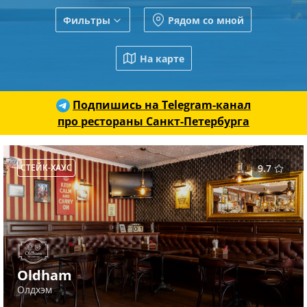
Фильтры
Рядом со мной
На карте
Подпишись на Telegram-канал
про рестораны Санкт-Петербурга
СТЕЙК-ХАУС
9.7
Oldham
Олдхэм