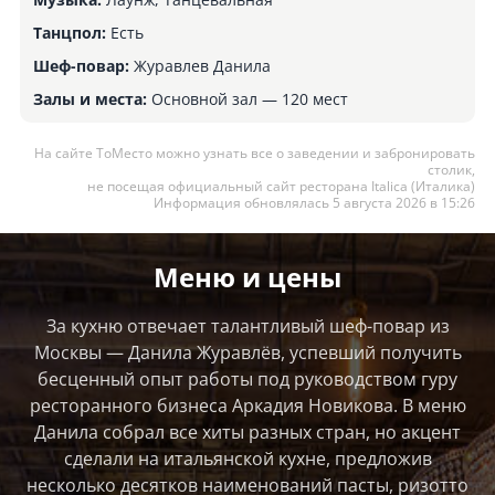
Танцпол:
Есть
Шеф-повар:
Журавлев Данила
Залы и места:
Основной зал — 120 мест
На сайте ТоМесто можно узнать все о заведении и забронировать
столик,
не посещая официальный сайт ресторана Italica (Италика)
Информация обновлялась 5 августа 2026 в 15:26
Меню и цены
За кухню отвечает талантливый шеф-повар из
Москвы — Данила Журавлёв, успевший получить
бесценный опыт работы под руководством гуру
ресторанного бизнеса Аркадия Новикова. В меню
Данила собрал все хиты разных стран, но акцент
сделали на итальянской кухне, предложив
несколько десятков наименований пасты, ризотто