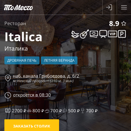
8.9
Ресторан
Italica
Италика
ДРОВЯНАЯ ПЕЧЬ
ЛЕТНЯЯ ВЕРАНДА
наб. канала Грибоедова, д. 6/2
м. Невский проспект (210 м, 3 мин)
откроется в 08:30
2700 ₽
800 ₽
700 ₽
500 ₽
700 ₽
ЗАКАЗАТЬ СТОЛИК