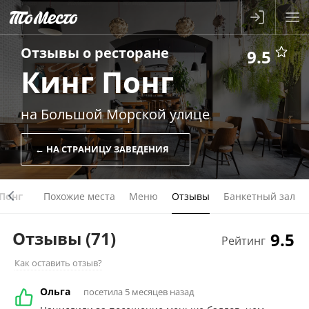
Отзывы о
ресторане
9.5
Кинг Понг
на Большой Морской улице
← НА СТРАНИЦУ ЗАВЕДЕНИЯ
 Понг
Похожие места
Меню
Отзывы
Банкетный зал
Отзывы
(71)
9.5
Рейтинг
Как оставить отзыв?
Ольга
посетила 5 месяцев назад