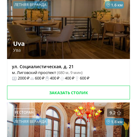
ЛЕТНЯЯ ВЕРАНДА
1.6 км
Uva
Ува
ул. Социалистическая, д. 21
м. Лиговский проспект
(680 м, 9 мин)
2000 ₽
600 ₽
400 ₽
400 ₽
600 ₽
ЗАКАЗАТЬ СТОЛИК
РЕСТОРАН
9.2
ЛЕТНЯЯ ВЕРАНДА
1.8 км