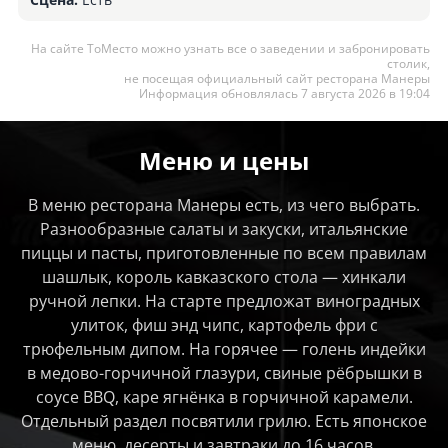
На сайте ТоМесто можно узнать все о заведении и забронировать
столик,
не посещая официальный сайт ресторана Манеры
Информация обновлялась 7 августа 2026 в 19:04
Меню и цены
В меню ресторана Манеры есть, из чего выбрать.
Разнообразные салаты и закуски, итальянские
пиццы и пасты, приготовленные по всем правилам
шашлык, король кавказского стола — хинкали
ручной лепки. На старте предложат виноградных
улиток, фиш энд чипс, картофель фри с
трюфельным дипом. На горячее — голень индейки
в медово-горчичной глазури, свиные рёбрышки в
соусе BBQ, каре ягнёнка в горчичной карамели.
Отдельный раздел посвятили грилю. Есть японское
меню, десерты и завтраки до 16 часов.