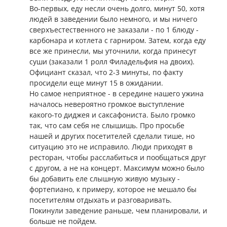
Во-первых, еду несли очень долго, минут 50, хотя
людей в заведении было немного, и мы ничего
сверхъестественного не заказали - по 1 блюду -
карбонара и котлета с гарниром. Затем, когда еду
все же принесли, мы уточнили, когда принесут
суши (заказали 1 ролл Филадельфия на двоих).
Официант сказал, что 2-3 минуты, по факту
просидели еще минут 15 в ожидании.
Но самое неприятное - в середине нашего ужина
началось невероятно громкое выступление
какого-то диджея и саксафониста. Было громко
так, что сам себя не слышишь. Про просьбе
нашей и других посетителей сделали тише, но
ситуацию это не исправило. Люди приходят в
ресторан, чтобы расслабиться и пообщаться друг
с другом, а не на концерт. Максимум можно было
бы добавить еле слышную живую музыку -
фортепиано, к примеру, которое не мешало бы
посетителям отдыхать и разговаривать.
Покинули заведение раньше, чем планировали, и
больше не пойдем.