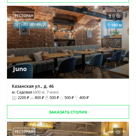
РЕСТОРАН
9.0
ЛЕТНЯЯ ВЕРАНДА
589 м
Juno
Казанская ул., д. 46
м. Садовая
(600 м, 7 мин)
2200 ₽
800 ₽
500 ₽
500 ₽
400 ₽
ЗАКАЗАТЬ СТОЛИК
РЕСТОРАН