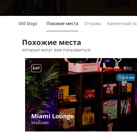
Old Dogs
Похожие места
Отзывы
Банкетный за
Похожие места
которые могут вам понравиться
БАР
3.6 км
Miami Lounge
Майами