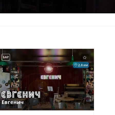
БАР
2.8 км
Евгенич