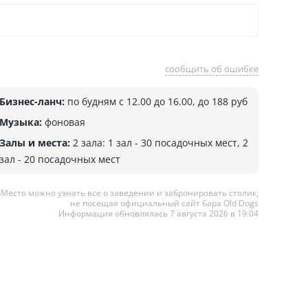
сообщить об ошибке
Бизнес-ланч:
по будням с 12.00 до 16.00, до 188 руб
Музыка:
фоновая
Залы и места:
2 зала: 1 зал - 30 посадочных мест, 2
зал - 20 посадочных мест
оМесто можно узнать все о заведении и забронировать столик,
не посещая официальный сайт бара Old Dogs
Информация обновлялась 7 августа 2026 в 19:04