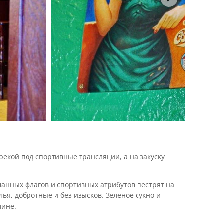
 рекой под спортивные трансляции, а на закуску
шанных флагов и спортивных атрибутов пестрят на
я, добротные и без изысков. Зеленое сукно и
лине.