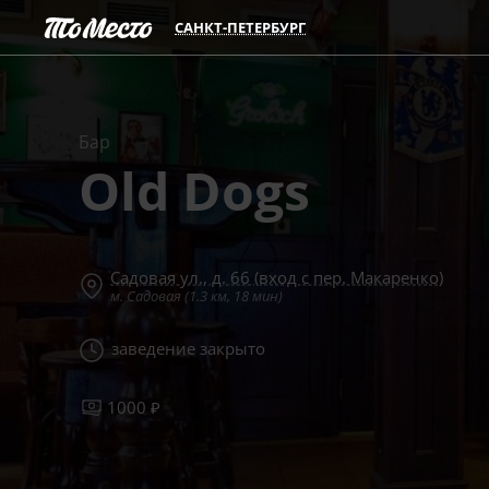
САНКТ-ПЕТЕРБУРГ
Бар
Old Dogs
Садовая ул., д. 66 (вход с пер. Макаренко)
м. Садовая (1.3 км, 18 мин)
заведение закрыто
1000 ₽