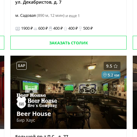
ул. Декабристов, д. 7
м. Садовая
(890 м, 12 мин)
и еще 1
1900 ₽
600 ₽
400 ₽
400 ₽
500 ₽
ЗАКАЗАТЬ СТОЛИК
БАР
9.5
5.2 км
Beer House
Бир Хаус
Большой пр-т П.С., д. 77