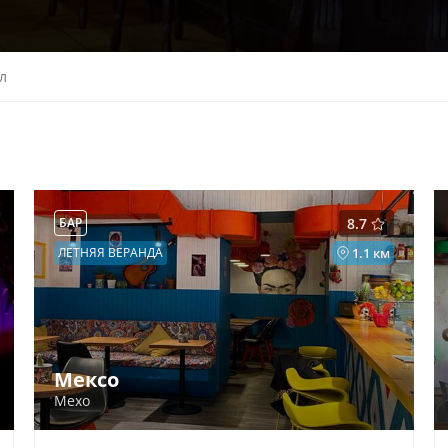
л
БАР
8.7
ЛЕТНЯЯ ВЕРАНДА
1.1 км
Мексо
Mexo