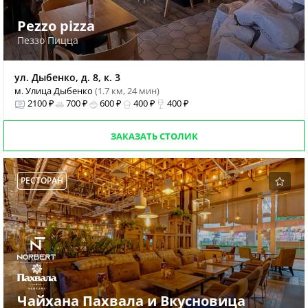
Pezzo pizza
Пеззо Пицца
ул. Дыбенко, д. 8, к. 3
м. Улица Дыбенко
(1.7 км, 24 мин)
2100 ₽
700 ₽
600 ₽
400 ₽
400 ₽
ЗАКАЗАТЬ СТОЛИК
РЕСТОРАН
Чайхана Пахвала и Вкусновица