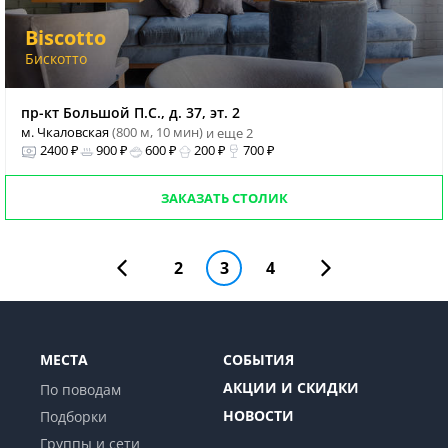
Biscotto
Бискотто
пр-кт Большой П.С., д. 37, эт. 2
м. Чкаловская
(800 м, 10 мин)
и еще 2
2400 ₽
900 ₽
600 ₽
200 ₽
700 ₽
ЗАКАЗАТЬ СТОЛИК
2
3
4
МЕСТА
СОБЫТИЯ
АКЦИИ И СКИДКИ
По поводам
НОВОСТИ
Подборки
Группы и сети