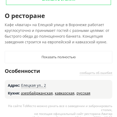
О ресторане
Кафе «Аватар» на Елецкой улице в Воронеже работает
круглосуточно и принимает гостей с разными целями: от
быстрого обеда до полноценного банкета. Концепция
заведения строится на европейской и кавказской кухне.
Показать полностью
Особенности
сообщить об ошибке
Адрес:
Елецкая ул., 2
Кухня:
азербайджанская
,
кавказская
,
русская
На сайте ТоМесто можно узнать все о заведении и забронировать
столик,
не посещая официальный сайт ресторана Аватар