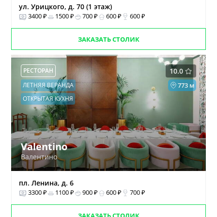
ул. Урицкого, д. 70 (1 этаж)
3400 ₽
1500 ₽
700 ₽
600 ₽
600 ₽
ЗАКАЗАТЬ СТОЛИК
РЕСТОРАН
10.0
ЛЕТНЯЯ ВЕРАНДА
773 м
ОТКРЫТАЯ КУХНЯ
Valentino
Валентино
пл. Ленина, д. 6
3300 ₽
1100 ₽
900 ₽
600 ₽
700 ₽
ЗАКАЗАТЬ СТОЛИК