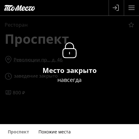
Ресторан
Проспект
Революции пр.., д. 46
Место закрыто
заведение закрыто
навсегда
800 ₽
Проспект
Похожие места