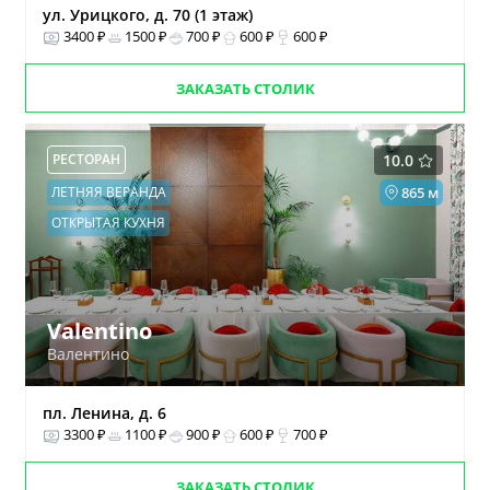
ул. Урицкого, д. 70 (1 этаж)
3400 ₽
1500 ₽
700 ₽
600 ₽
600 ₽
ЗАКАЗАТЬ СТОЛИК
РЕСТОРАН
10.0
ЛЕТНЯЯ ВЕРАНДА
865 м
ОТКРЫТАЯ КУХНЯ
Valentino
Валентино
пл. Ленина, д. 6
3300 ₽
1100 ₽
900 ₽
600 ₽
700 ₽
ЗАКАЗАТЬ СТОЛИК