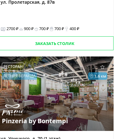
ул. Пролетарская, д. 87в
2700 ₽
900 ₽
700 ₽
700 ₽
400 ₽
ЗАКАЗАТЬ СТОЛИК
РЕСТОРАН
ЛЕТНЯЯ ВЕРАНДА
1.6 км
Pinzeria by Bontempi
ул. Урицкого, д. 70 (1 этаж)