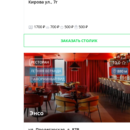
Кирова ул., 7г
1700 ₽
700 ₽
500 ₽
500 ₽
ЗАКАЗАТЬ СТОЛИК
РЕСТОРАН
10.0
ЛЕТНЯЯ ВЕРАНДА
880 м
ПАНОРАМНЫЙ ВИД
Энсо
ул. Пролетарская, д. 87В