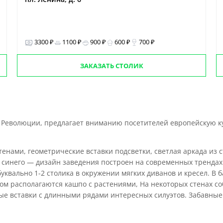
3300 ₽
1100 ₽
900 ₽
600 ₽
700 ₽
ЗАКАЗАТЬ СТОЛИК
Революции, предлагает вниманию посетителей европейскую ку
нами, геометрические вставки подсветки, светлая аркада из ст
 синего — дизайн заведения построен на современных трендах
буквально 1-2 столика в окружении мягких диванов и кресел. В 
ком располагаются кашпо с растениями, На некоторых стенах с
вые вставки с длинными рядами интересных силуэтов. Забавны