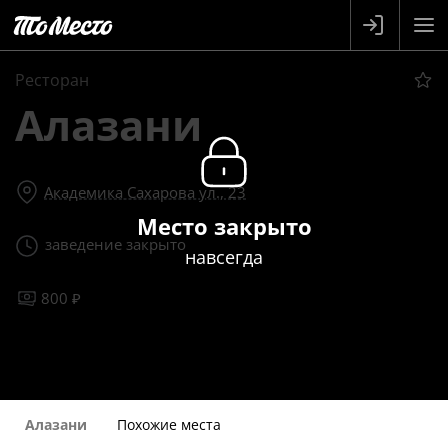
Ресторан
Алазани
Академика Сахарова ул., 23
Место закрыто
заведение закрыто
навсегда
800 ₽
Алазани
Похожие места