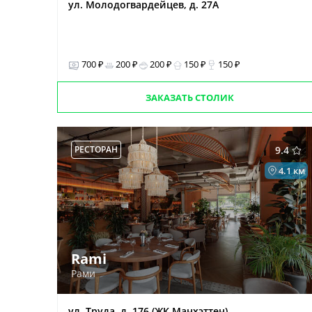
ул. Молодогвардейцев, д. 27А
700 ₽
200 ₽
200 ₽
150 ₽
150 ₽
ЗАКАЗАТЬ СТОЛИК
РЕСТОРАН
9.4
4.1 км
Rami
Рами
ул. Труда, д. 176 (ЖК Манхэттен)