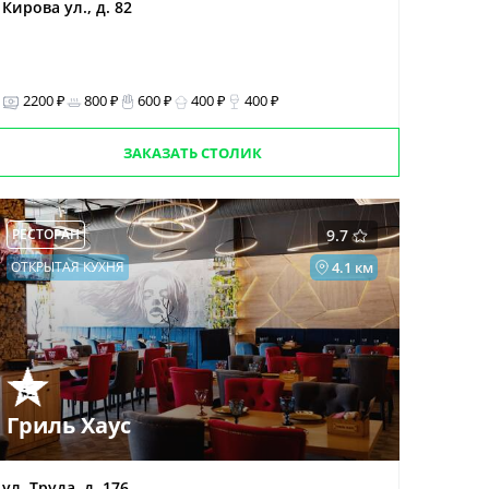
Кирова ул., д. 82
2200 ₽
800 ₽
600 ₽
400 ₽
400 ₽
ЗАКАЗАТЬ СТОЛИК
РЕСТОРАН
9.7
ОТКРЫТАЯ КУХНЯ
4.1 км
Гриль Хаус
ул. Труда, д. 176