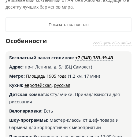
уникальными коктейлями от Антона Жабина, входящего в
десятку лучших барменов мира.
Показать полностью
Особенности
сообщить об ошибке
Бесплатный заказ столиков:
+7 (343) 383-19-43
Адрес:
пр-т Ленина, д. 5л (БЦ Самолет)
Метро:
Площадь 1905 года
(1.2 км, 17 мин)
Кухня:
европейская
,
русская
Детская комната:
Стульчики, Принадлежности для
рисования
Велопарковка:
Есть
Шоу-программы:
Мастер-классы от шеф-повара и
бармена для корпоративных мероприятий
Парковка:
Возможен въезд во двор после 17:00 (при