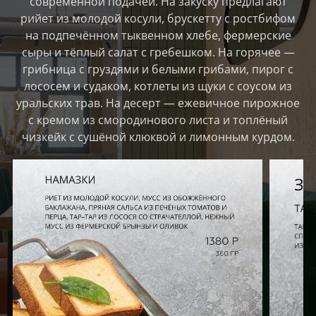
современной подачей. На закуску предлагают
рийет из молодой косули, брускетту с ростбифом
на подпечённом тыквенном хлебе, фермерские
сыры и тёплый салат с гребешком. На горячее —
грибница с груздями и белыми грибами, пирог с
лососем и судаком, котлеты из щуки с соусом из
уральских трав. На десерт — ежевичное пирожное
с кремом из смородинового листа и топлёный
чизкейк с сушёной клюквой и лимонным курдом.