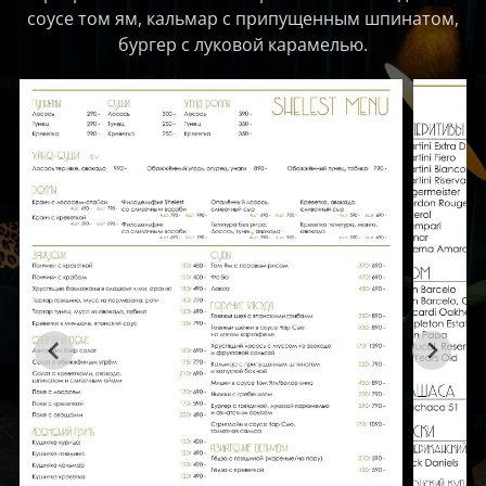
соусе том ям, кальмар с припущенным шпинатом,
бургер с луковой карамелью.