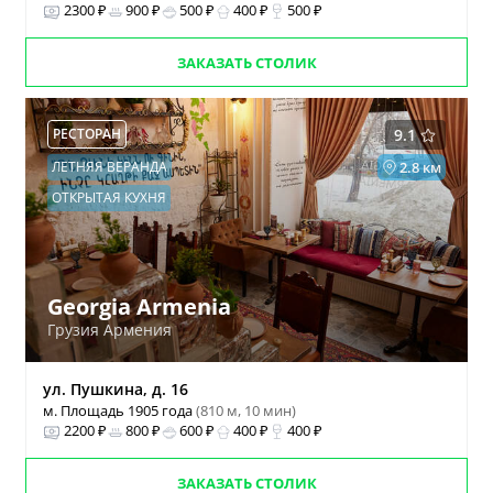
2300 ₽
900 ₽
500 ₽
400 ₽
500 ₽
ЗАКАЗАТЬ СТОЛИК
РЕСТОРАН
9.1
ЛЕТНЯЯ ВЕРАНДА
2.8 км
ОТКРЫТАЯ КУХНЯ
Georgia Armenia
Грузия Армения
ул. Пушкина, д. 16
м. Площадь 1905 года
(810 м, 10 мин)
2200 ₽
800 ₽
600 ₽
400 ₽
400 ₽
ЗАКАЗАТЬ СТОЛИК