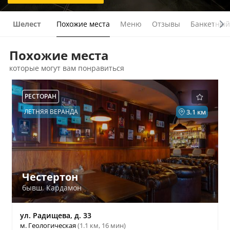
Шелест
Похожие места
Меню
Отзывы
Банкетный
Похожие места
которые могут вам понравиться
РЕСТОРАН
ЛЕТНЯЯ ВЕРАНДА
3.1 км
Честертон
бывш. Кардамон
ул. Радищева, д. 33
м. Геологическая
(1.1 км, 16 мин)