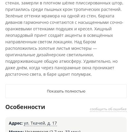
стенах, замерли в плотном шёлке плиссированных штор,
притаились среди пышных крон тропических растений.
Зелёные оттенки мрамора на одной из стен, бархата
диванов гармонично сочетаются с насыщенными сочно-
оранжевыми оттенками подушек и кресел. Хищный
леопардовый принт создаёт акценты в освещённых
направленным светом локациях. Над баром
расположились золотые листья монстеры —
оригинальные дизайнерские светильники,
поддерживающие общую атмосферу. Удивительно, но
даже днём, когда через панорамные окна проникает
достаточно света, в баре царит полумрак.
Показать полностью
Особенности
сообщить об ошибке
Адрес:
ул. Ткачей, д. 17
Метро:
Чкаловская
(2.7 км, 33 мин)