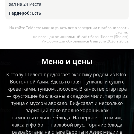
зал на 24 места
Гардероб:
Есть
На сайте ТоМесто можно узнать все о заведении и забронировать
столик,
не посещая официальный сайт бара Шелест (Shelest)
Информация обновлялась 6 августа 2026 в 20:52
Меню и цены
К столу Шелест предлагает экзотику родом из Юго-
Восточной Азии. Здесь готовят гунканы и суши с
креветками, тунцом, лососем. В качестве стартера
— хрустящие баклажаны в сладком чили, тартар из
тунца с муссом авокадо. Биф-салат и несколько
вариаций поке вполне хороши, как
самостоятельные блюда. На первое — том ям,
лакса и фо бо — на любой вкус. Горячие блюда
разработаны на стыке Европы и Азии: мидии в