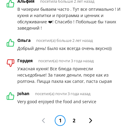
Альфия
посетила больше 2 лет назад
В чизерии бываем часто . Тут все оптимально ! И
кухня и напитки и программа и ценник и
обслуживание ❤️! Спасибо ! Побольше бы таких
заведений !
Ольга
посетил(а) больше 2 лет назад
Добрый день! Было как всегда очень вкусно))
Гордея
посетил(а) почти 3 года назад
Ужасная кухня! Все блюда принесли
несъедобные! За такие деньги, пюре как из
ролтона. Пицца пахла как сапог, паста сырая
Johan
посетил(а) почти 3 года назад
Very good enjoyed the food and service
1
2