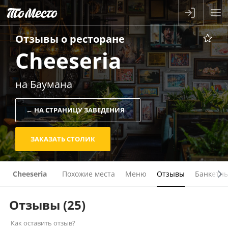
Отзывы о
ресторане
Cheeseria
на Баумана
← НА СТРАНИЦУ ЗАВЕДЕНИЯ
ЗАКАЗАТЬ СТОЛИК
Cheeseria
Похожие места
Меню
Отзывы
Банкетны
Отзывы
(25)
Как оставить отзыв?