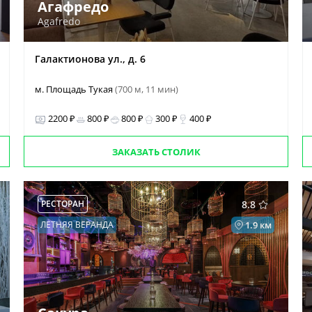
Агафредо
Agafredo
Галактионова ул., д. 6
м. Площадь Тукая
(700 м, 11 мин)
2200 ₽
800 ₽
800 ₽
300 ₽
400 ₽
ЗАКАЗАТЬ СТОЛИК
РЕСТОРАН
8.8
ЛЕТНЯЯ ВЕРАНДА
1.9 км