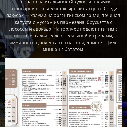
основано на итальянской кухне, а наличие
сыроварни определяет «сырный» акцент. Среди
закусок — халуми на аргентинском гриле, печёная
капуста с муссом из пармезана, брускетта с
лососем и авокадо. На горячее подают птитим с
вонголе, тальятелле с телятиной и грибами,
имбирного цыплёнка со спаржей, брискет, филе
миньон с бататом.