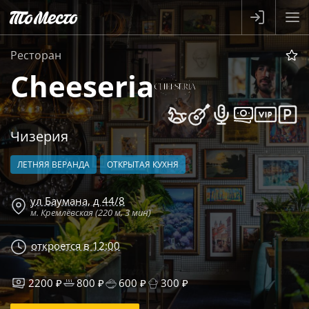
Ресторан
Cheeseria
Чизерия
ЛЕТНЯЯ ВЕРАНДА
ОТКРЫТАЯ КУХНЯ
ул Баумана, д 44/8
м. Кремлёвская (220 м, 3 мин)
откроется в 12:00
2200 ₽
800 ₽
600 ₽
300 ₽