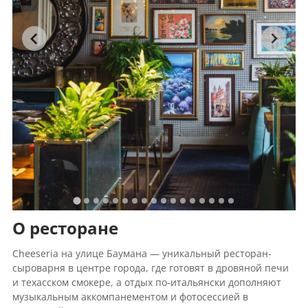
О ресторане
Cheeseria на улице Баумана — уникальный ресторан-
сыроварня в центре города, где готовят в дровяной печи
и техасском смокере, а отдых по-итальянски дополняют
музыкальным аккомпанементом и фотосессией в