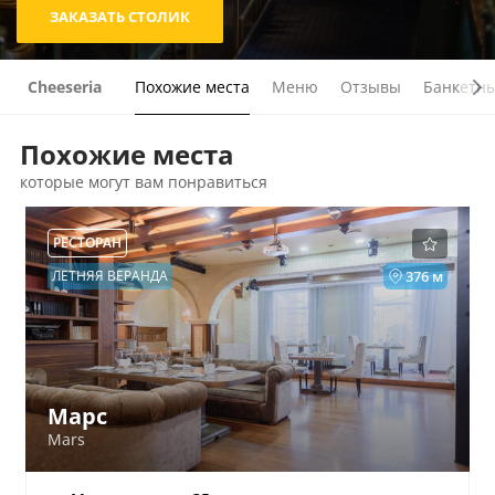
ЗАКАЗАТЬ СТОЛИК
Cheeseria
Похожие места
Меню
Отзывы
Банкетны
Похожие места
которые могут вам понравиться
РЕСТОРАН
ЛЕТНЯЯ ВЕРАНДА
376 м
Марс
Mars