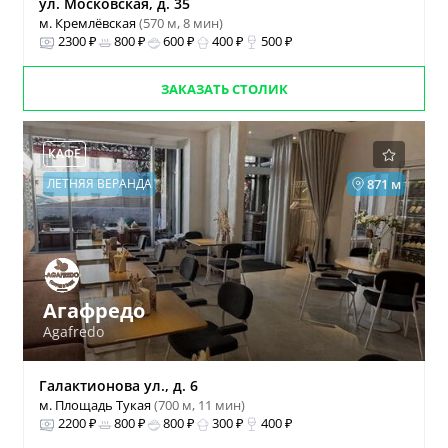
ул. Московская, д. 35
м. Кремлёвская
(570 м, 8 мин)
2300 ₽
800 ₽
600 ₽
400 ₽
500 ₽
ЗАКАЗАТЬ СТОЛИК
КАФЕ
ЛЕТНЯЯ ВЕРАНДА
871 м
Агафредо
Agafredo
Галактионова ул., д. 6
м. Площадь Тукая
(700 м, 11 мин)
2200 ₽
800 ₽
800 ₽
300 ₽
400 ₽