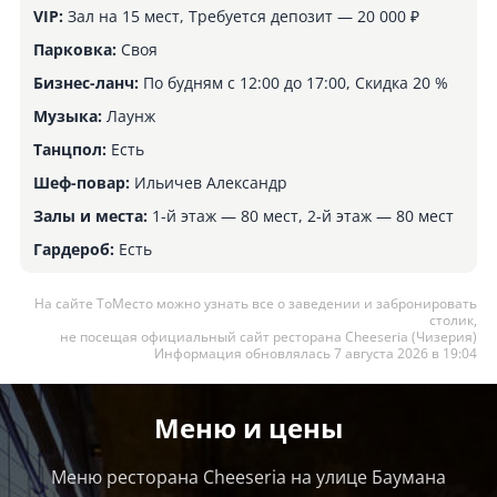
VIP:
Зал на 15 мест, Требуется депозит — 20 000 ₽
Парковка:
Своя
Бизнес-ланч:
По будням с 12:00 до 17:00, Скидка 20 %
Музыка:
Лаунж
Танцпол:
Есть
Шеф-повар:
Ильичев Александр
Залы и места:
1-й этаж — 80 мест, 2-й этаж — 80 мест
Гардероб:
Есть
На сайте ТоМесто можно узнать все о заведении и забронировать
столик,
не посещая официальный сайт ресторана Cheeseria (Чизерия)
Информация обновлялась 7 августа 2026 в 19:04
Меню и цены
Меню ресторана Cheeseria на улице Баумана