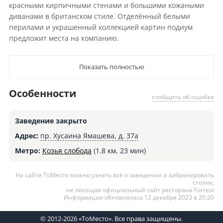
красными кирпичными стенами и большими кожаными
диванами в британском стиле. Отделённый белыми
перилами и украшенный коллекцией картин подиум
предложит места на компанию.
Показать полностью
Особенности
сообщить об ошибке
Заведение закрыто
Адрес:
пр. Хусаина Ямашева, д. 37а
Метро:
Козья слобода
(1.8 км, 23 мин)
На сайте ТоМесто можно узнать все о заведении и забронировать
столик,
не посещая официальный сайт ресторана Forrest
Информация обновлялась 12 декабря 2023 в 20:20
© 2012-2026 «ТоМесто». Все права защищены.