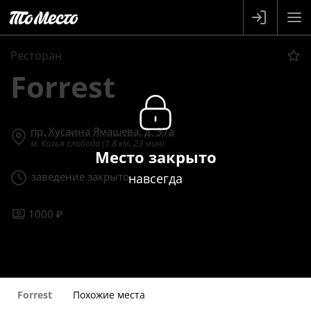
Ресторан
Forrest
пр. Хусаина Ямашева, д. 37а
м. Козья слобода (1.8 км, 23 мин)
Место закрыто
заведение закрыто
навсегда
1000 ₽
Forrest
Похожие места