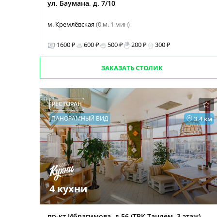
ул. Баумана, д. 7/10
м. Кремлёвская
(0 м, 1 мин)
1600 ₽
600 ₽
500 ₽
200 ₽
300 ₽
ЗАКАЗАТЬ СТОЛИК
РЕСТОРАН
ПАНОРАМНЫЙ ВИД
3.4 км
4 кухни
пр-кт Ибрагимова, д 56 (ТРК Тандем, 3 этаж)