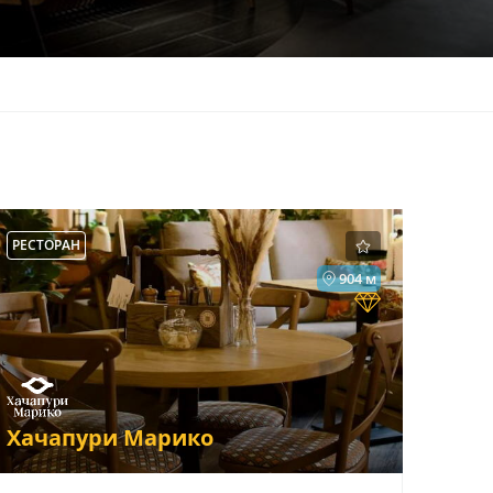
РЕСТОРАН
904 м
Хачапури Марико