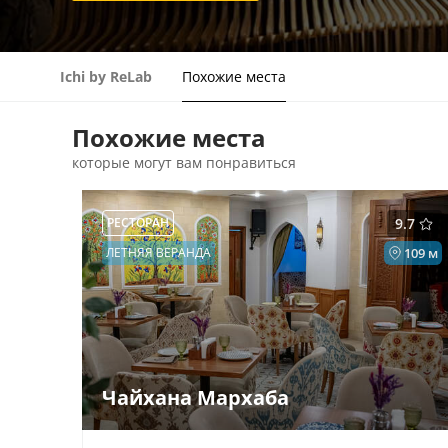
Ichi by ReLab
Похожие места
Похожие места
которые могут вам понравиться
РЕСТОРАН
9.7
ЛЕТНЯЯ ВЕРАНДА
109 м
Чайхана Мархаба