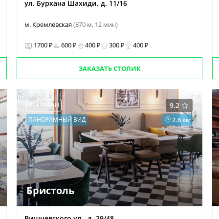
ул. Бурхана Шахиди, д. 11/16
м. Кремлёвская
(870 м, 12 мин)
1700 ₽
600 ₽
400 ₽
300 ₽
400 ₽
ЗАКАЗАТЬ СТОЛИК
РЕСТОРАН
9.2
ПАНОРАМНЫЙ ВИД
2.6 км
Бристоль
Вишневского ул., д. 29/48